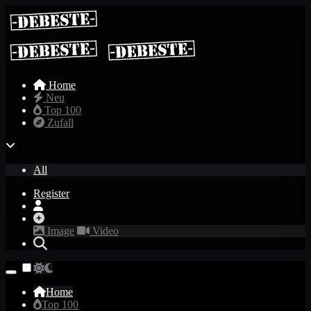
Home
Neu
Top 100
Zufall
All
Register
Image
Video
Home
Top 100