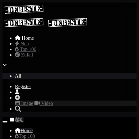
Home
Neu
Top 100
Zufall
All
Register
Image
Video
Home
Top 100