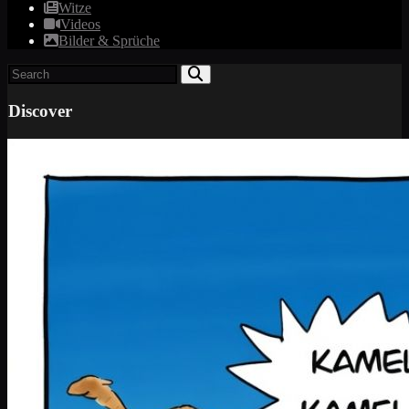
Witze
Videos
Bilder & Sprüche
Discover