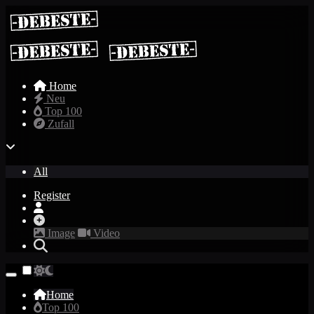
Home
Neu
Top 100
Zufall
All
Register
Image
Video
Home
Top 100