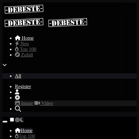
Home
Neu
Top 100
Zufall
All
Register
Image
Video
Home
Top 100