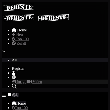
Home
Neu
Top 100
Zufall
All
Register
Image
Video
Home
Top 100