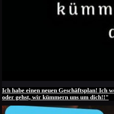
mitgenommen. Was will sie denn damit? Sie
Woran du einen schlechten Haarschnitt er
Reparaturset für Kondome.
deine Stirn trifft und den Barcode für Ko
Ich habe einen neuen Geschäftsplan! Ich
oder gehst, wir kümmern uns um dich!!"