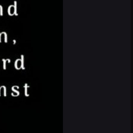
ich die DVD von ihrer Lieblings-Serie
at sich ein Auto gekauft. Was will sie
ub eine große Packung Kondome