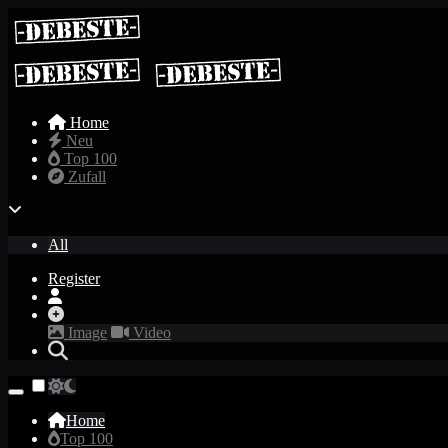
Home
Neu
Top 100
Zufall
All
Register
Image
Video
Home
Top 100