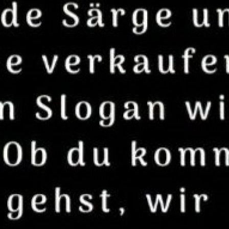
er die dümmste Frau hat. "Meine Frau hat s
nicht mal einen DVD-Spieler!" "Meine Frau h
erschein?" "Meine Frau hat in ihren Urla