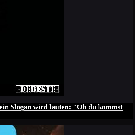
ngskasse vornüber beugst, der Scanner
ein Slogan wird lauten: "Ob du kommst