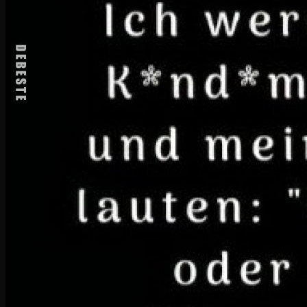
In geselliger Runde erzählen 3 Freunde, w
gekauft. Was will sie denn damit? Sie hat 
denn damit? Sie hat nicht mal einen Führ