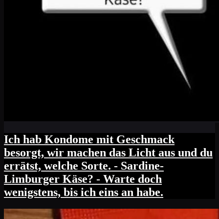
Ich hab Kondome mit Geschmack
besorgt, wir machen das Licht aus und du
errätst, welche Sorte. - Sardine-
Limburger Käse? - Warte doch
wenigstens, bis ich eins an habe.