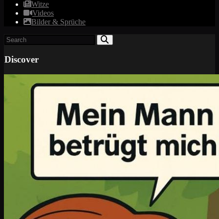
Witze
Videos
Bilder & Sprüche
Discover