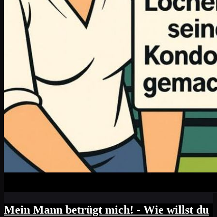
Mein Mann betrügt mich! - Wie willst du