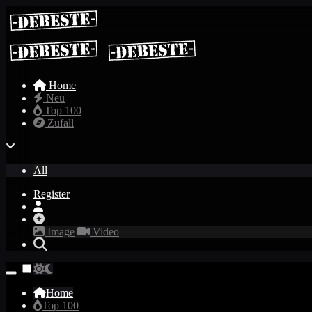
Home
Neu
Top 100
Zufall
All
Register
Image
Video
Home
Top 100