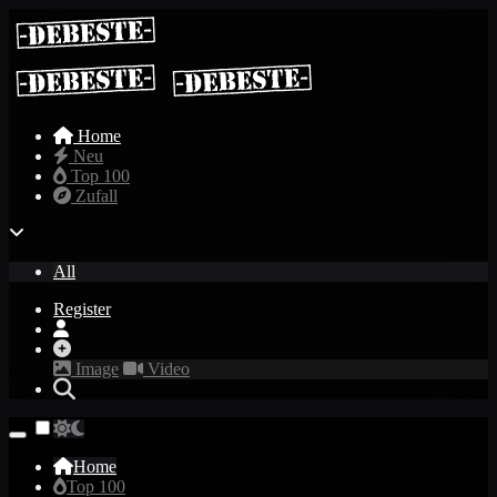
Home
Neu
Top 100
Zufall
All
Register
Image
Video
Home
Top 100