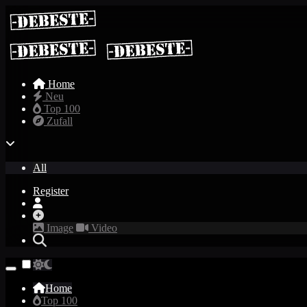
Home
Neu
Top 100
Zufall
All
Register
Image
Video
Home
Top 100