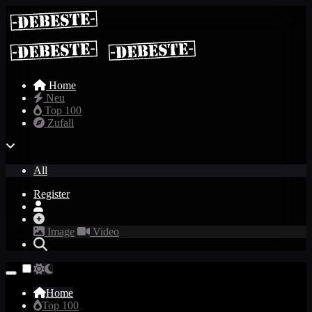
Home
Neu
Top 100
Zufall
All
Register
Image
Video
Home
Top 100