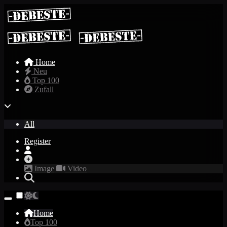
Home
Neu
Top 100
Zufall
All
Register
Image
Video
Home
Top 100