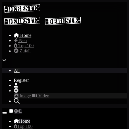
Home
Neu
Top 100
Zufall
All
Register
Image
Video
Home
Top 100