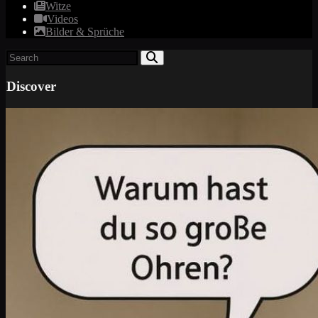
Witze
Videos
Bilder & Sprüche
Discover