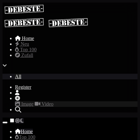
Home
Neu
Top 100
Zufall
All
Register
Image
Video
Home
Top 100