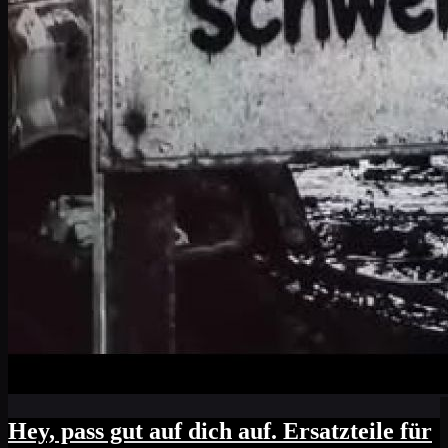
Hey, pass gut auf dich auf. Ersatzteile für