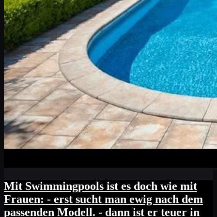
Mit Swimmingpools ist es doch wie mit
Frauen: - erst sucht man ewig nach dem
passenden Modell. - dann ist er teuer in