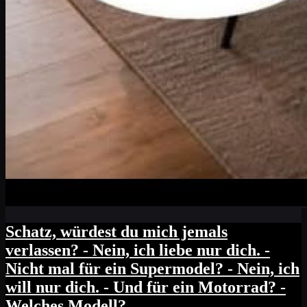
Schatz, würdest du mich jemals
verlassen? - Nein, ich liebe nur dich. -
Nicht mal für ein Supermodel? - Nein, ich
will nur dich. - Und für ein Motorrad? -
Welches Modell?