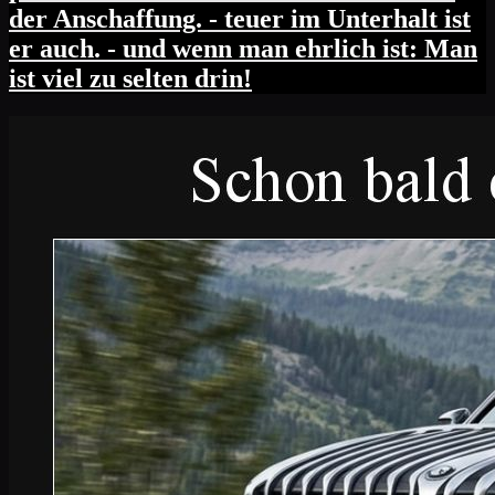
der Anschaffung. - teuer im Unterhalt ist
er auch. - und wenn man ehrlich ist: Man
ist viel zu selten drin!