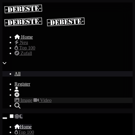
Home
Neu
Top 100
Zufall
All
Register
Image
Video
Home
Top 100