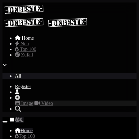
Home
Neu
Top 100
Zufall
All
Register
Image
Video
Home
Top 100