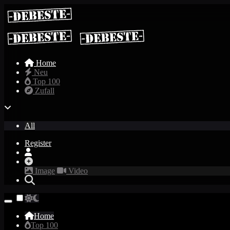
Home
Neu
Top 100
Zufall
All
Register
Image
Video
Home
Top 100