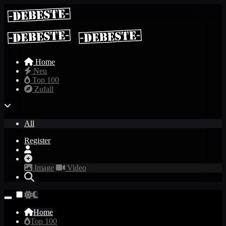
Home
Neu
Top 100
Zufall
All
Register
Image
Video
Home
Top 100