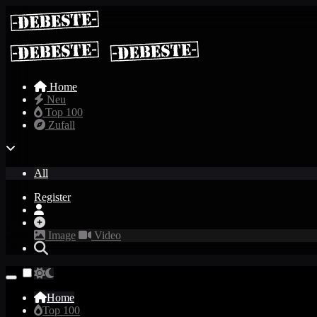
Home
Neu
Top 100
Zufall
All
Register
Image
Video
Home
Top 100