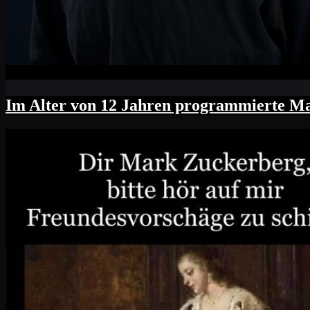
Ist das Mark Zuckerberg?
Mark Zuckerberg ist auf freiem Fuß, weil e
Informationen von Menschen nicht verkauf
Im Alter von 12 Jahren programmierte Mar