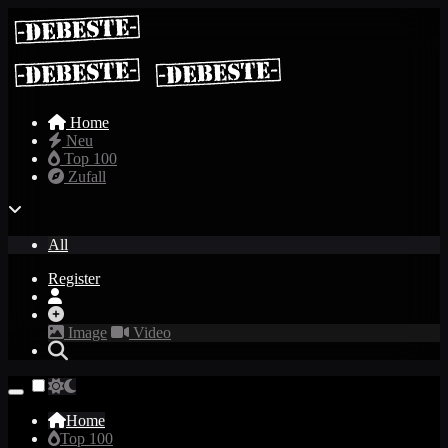
Home
Neu
Top 100
Zufall
All
Register
Image
Video
Home
Top 100