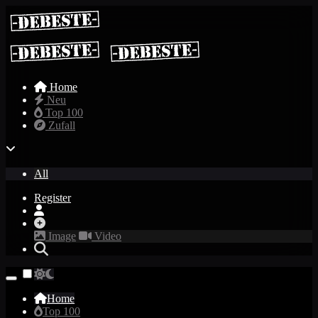
Home
Neu
Top 100
Zufall
All
Register
Image
Video
Home
Top 100