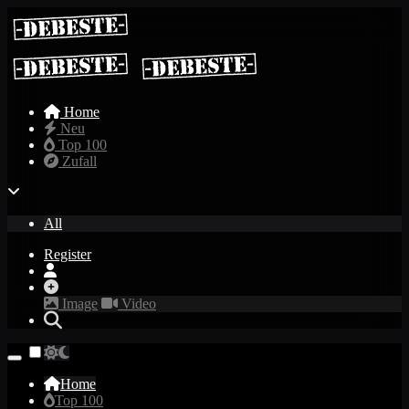
Home
Neu
Top 100
Zufall
All
Register
Image
Video
Home
Top 100