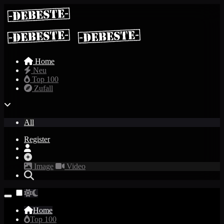
Home
Neu
Top 100
Zufall
All
Register
Image
Video
Home
Top 100