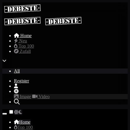
Home
Neu
Top 100
Zufall
All
Register
Image
Video
Home
Top 100