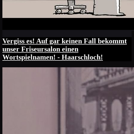
Vergiss es! Auf gar keinen Fall bekommt
unser Friseursalon einen
Wortspielnamen! - Haarschloch!