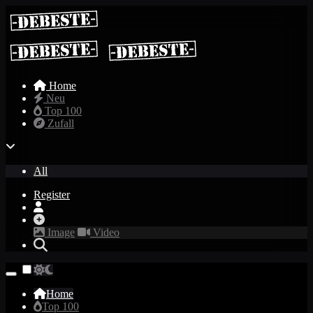
Home
Neu
Top 100
Zufall
All
Register
Image
Video
Home
Top 100