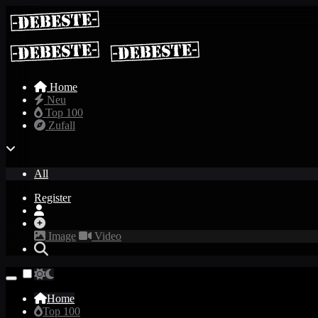
Home
Neu
Top 100
Zufall
All
Register
Image
Video
Home
Top 100