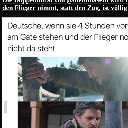
Die Doppelmoral von @dietomaselli wird i
den Flieger nimmt, statt den Zug, ist völl