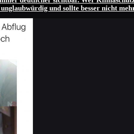
mmer deutlicher sichtbar. Wer Klimaschutz
ig unglaubwürdig und sollte besser nicht meh