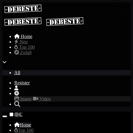
Home
Neu
Top 100
Zufall
All
Register
Image
Video
Home
Top 100