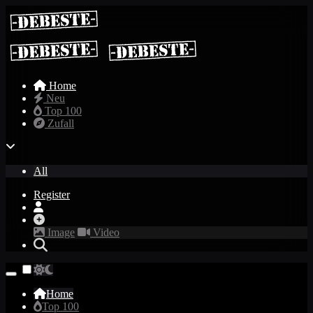
Home
Neu
Top 100
Zufall
All
Register
Image
Video
Home
Top 100