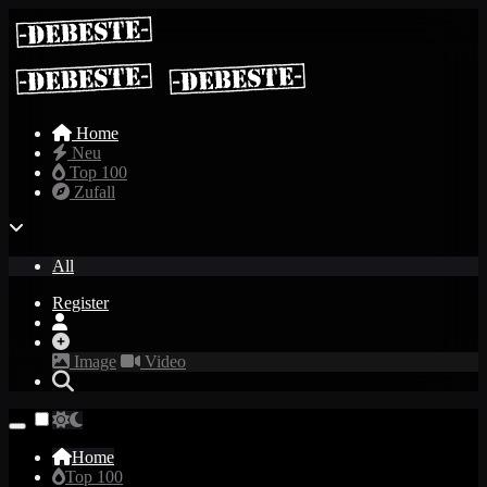
Home
Neu
Top 100
Zufall
All
Register
Image
Video
Home
Top 100