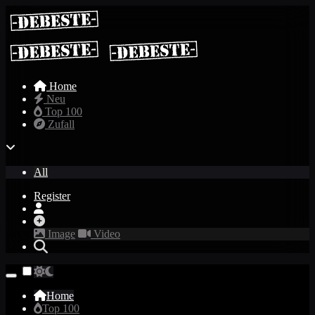
Home
Neu
Top 100
Zufall
All
Register
Image
Video
Home
Top 100