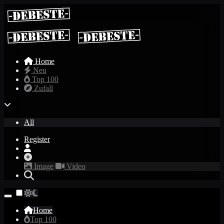
Home
Neu
Top 100
Zufall
All
Register
Image
Video
Home
Top 100