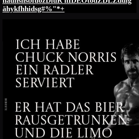
hauhshsbfuözDluR hIDEOtodZDLZdulg
ähykfhhidsg#%"*+