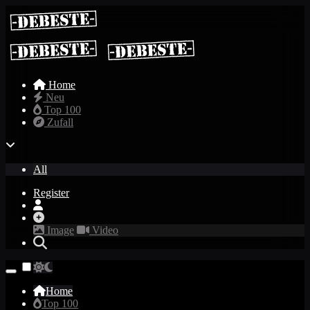
Home
Neu
Top 100
Zufall
All
Register
Image
Video
Home
Top 100