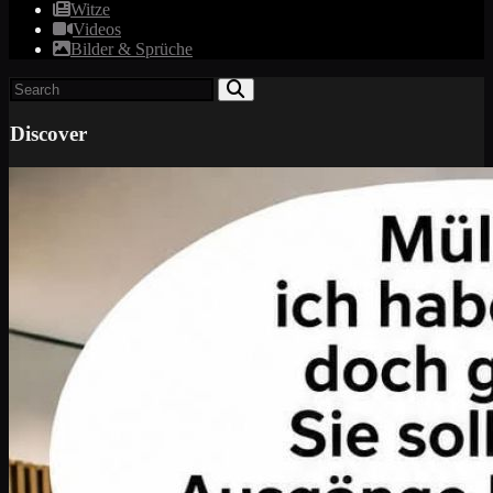
Witze
Videos
Bilder & Sprüche
Discover