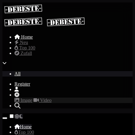
Home
Neu
Top 100
Zufall
All
Register
Image
Video
Home
Top 100