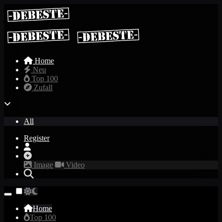
Home
Neu
Top 100
Zufall
All
Register
Image
Video
Home
Top 100