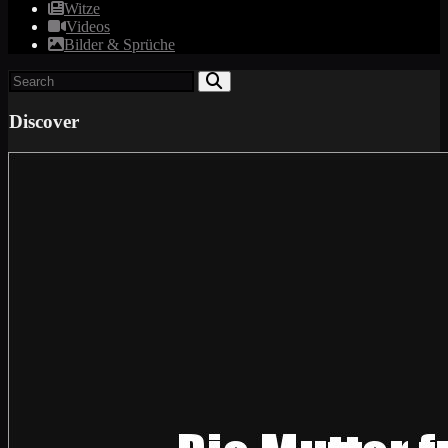
Witze
Videos
Bilder & Sprüche
Discover