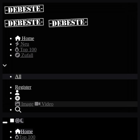
Home
Neu
Top 100
Zufall
All
Register
Image
Video
Home
Top 100