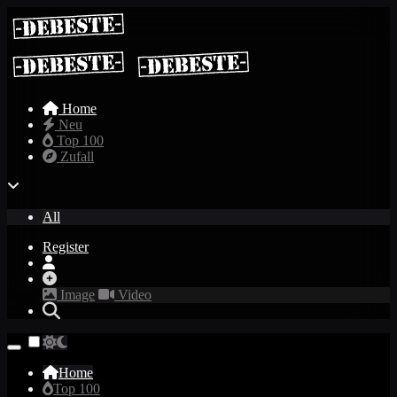
Home
Neu
Top 100
Zufall
All
Register
Image
Video
Home
Top 100