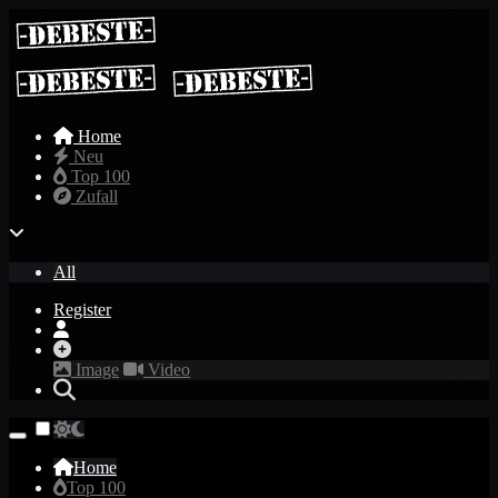
Home
Neu
Top 100
Zufall
All
Register
Image
Video
Home
Top 100