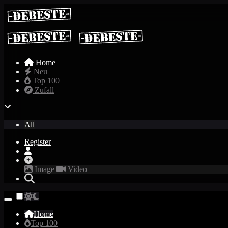
Home
Neu
Top 100
Zufall
All
Register
Image
Video
Home
Top 100