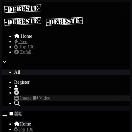
Home
Neu
Top 100
Zufall
All
Register
Image
Video
Home
Top 100