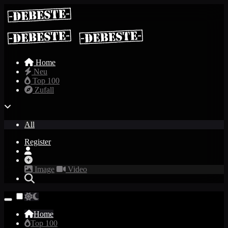
Home
Neu
Top 100
Zufall
All
Register
Image
Video
Home
Top 100