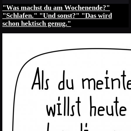
"Was machst du am Wochenende?"
"Schlafen." "Und sonst?" "Das wird
schon hektisch genug."