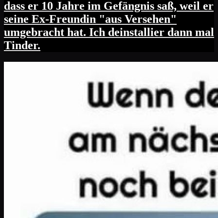
dass er 10 Jahre im Gefängnis saß, weil er
seine Ex-Freundin "aus Versehen"
umgebracht hat. Ich deinstallier dann mal
Tinder.