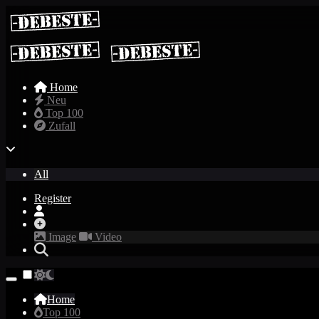
Home
Neu
Top 100
Zufall
All
Register
Image
Video
Home
Top 100