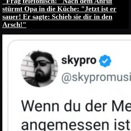
"Frag telefonisch!" Nach dem Anruf
stürmt Opa in die Küche: "Jetzt ist er
sauer! Er sagte: Schieb sie dir in den
Arsch!"