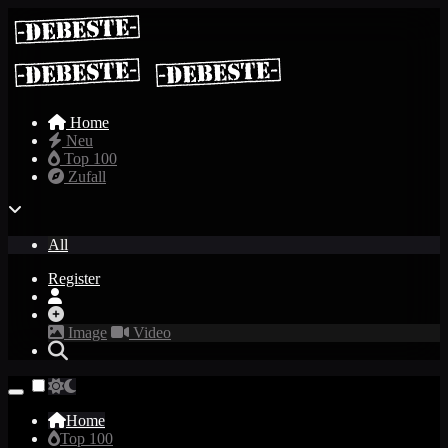
Home
Neu
Top 100
Zufall
All
Register
Image
Video
Home
Top 100