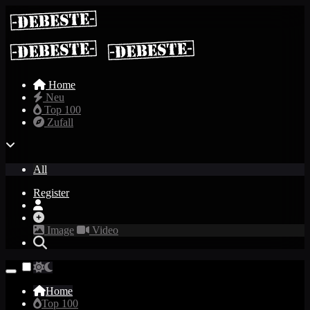
Home
Neu
Top 100
Zufall
All
Register
Image
Video
Home
Top 100