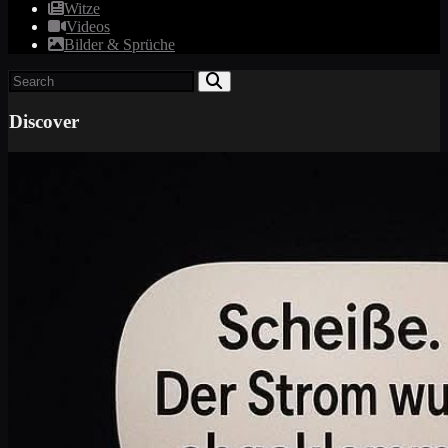
Witze
Videos
Bilder & Sprüche
Discover