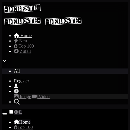
Home
Neu
Top 100
Zufall
All
Register
Image
Video
Home
Top 100