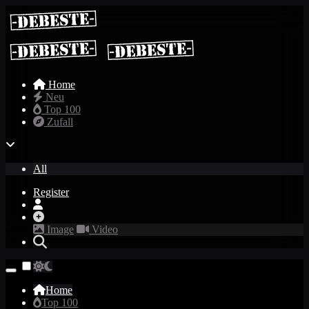
Home
Neu
Top 100
Zufall
All
Register
Image
Video
Home
Top 100