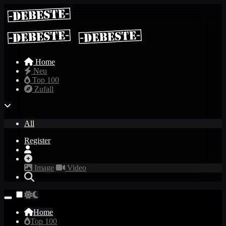
Home
Neu
Top 100
Zufall
All
Register
Image
Video
Home
Top 100