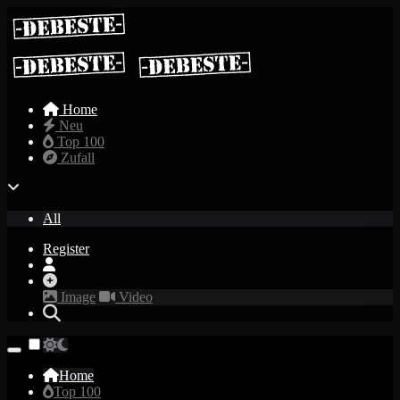
Home
Neu
Top 100
Zufall
All
Register
Image
Video
Home
Top 100