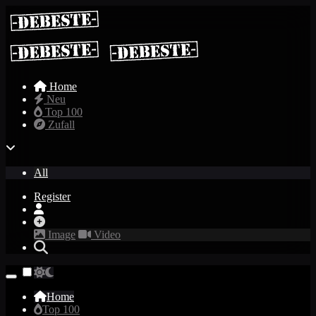
Home
Neu
Top 100
Zufall
All
Register
Image
Video
Home
Top 100